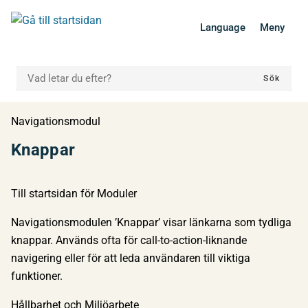
 till huvudmeny
Gå till innehåll
Language
Meny
VAD LETAR DU EFTER?
Sök
Du är här:
Navigationsmodul
Knappar
Till startsidan för Moduler
Navigationsmodulen ’Knappar’ visar länkarna som tydliga
knappar. Används ofta för call-to-action-liknande
navigering eller för att leda användaren till viktiga
funktioner.
Hållbarhet och Miljöarbete