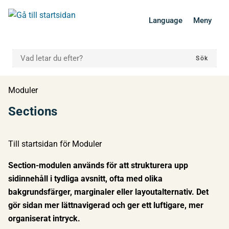
 till huvudmeny
Gå till innehåll
Language
Meny
VAD LETAR DU EFTER?
Sök
Du är här:
Moduler
Sections
Till startsidan för Moduler
Section-modulen används för att strukturera upp
sidinnehåll i tydliga avsnitt, ofta med olika
bakgrundsfärger, marginaler eller layoutalternativ.
Det
gör sidan mer lättnavigerad och ger ett luftigare, mer
organiserat intryck.